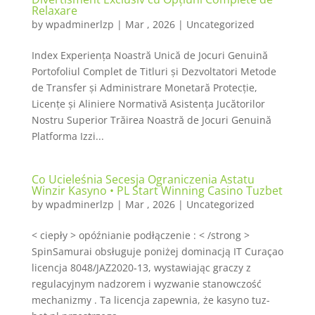
Relaxare
by
wpadminerlzp
|
Mar , 2026
|
Uncategorized
Index Experiența Noastră Unică de Jocuri Genuină
Portofoliul Complet de Titluri și Dezvoltatori Metode
de Transfer și Administrare Monetară Protecție,
Licențe și Aliniere Normativă Asistența Jucătorilor
Nostru Superior Trăirea Noastră de Jocuri Genuină
Platforma Izzi...
Co Ucieleśnia Secesja Ograniczenia Astatu
Winzir Kasyno • PL Start Winning Casino Tuzbet
by
wpadminerlzp
|
Mar , 2026
|
Uncategorized
< ciepły > opóźnianie podłączenie : < /strong >
SpinSamurai obsługuje poniżej dominacją IT Curaçao
licencja 8048/JAZ2020‑13, wystawiając graczy z
regulacyjnym nadzorem i wyzwanie stanowczość
mechanizmy . Ta licencja zapewnia, że ​​kasyno tuz-