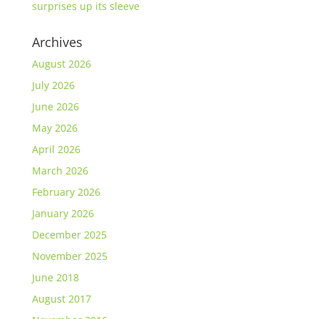
surprises up its sleeve
Archives
August 2026
July 2026
June 2026
May 2026
April 2026
March 2026
February 2026
January 2026
December 2025
November 2025
June 2018
August 2017