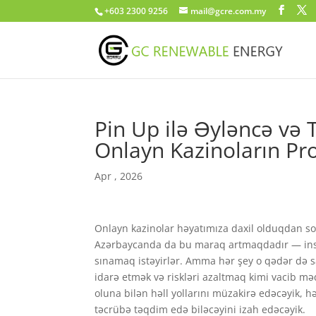
+603 2300 9256
mail@gcre.com.my
Pin Up ilə Əyləncə və 
Onlayn Kazinoların Pro
Apr , 2026
Onlayn kazinolar həyatımıza daxil olduqdan so
Azərbaycanda da bu maraq artmaqdadır — insa
sınamaq istəyirlər. Amma hər şey o qədər də s
idarə etmək və riskləri azaltmaq kimi vacib m
oluna bilən həll yollarını müzakirə edəcəyik, 
təcrübə təqdim edə biləcəyini izah edəcəyik.