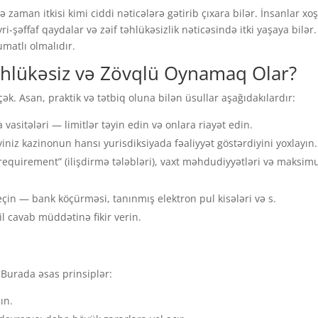
zaman itkisi kimi ciddi nəticələrə gətirib çıxara bilər. İnsanlar xo
-şəffaf qaydalar və zəif təhlükəsizlik nəticəsində itki yaşaya bilər
umatlı olmalıdır.
Təhlükəsiz və Zövqlü Oynamaq Olar?
ək. Asan, praktik və tətbiq oluna bilən üsullar aşağıdakılardır:
sitələri — limitlər təyin edin və onlara riayət edin.
niz kazinonun hansı yurisdiksiyada fəaliyyət göstərdiyini yoxlayın.
requirement” (ilişdirmə tələbləri), vaxt məhdudiyyətləri və maksi
eçin — bank köçürməsi, tanınmış elektron pul kisələri və s.
il cavab müddətinə fikir verin.
 Burada əsas prinsiplər:
ın.