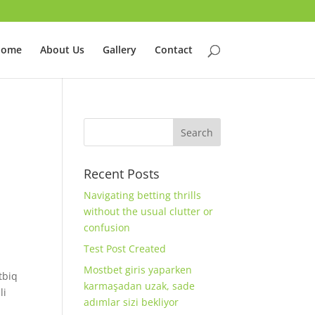
ome
About Us
Gallery
Contact
Recent Posts
Navigating betting thrills
without the usual clutter or
confusion
Test Post Created
Mostbet giris yaparken
tbiq
karmaşadan uzak, sade
li
adımlar sizi bekliyor