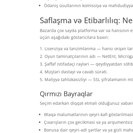
Ödəniş üsullarının komissiya və məhdudiyyə
Saflaşma və Etibarlılıq: 
Bazarda çox sayda platforma var və hansının et
üçün aşağıdakı göstəricilərə baxın:
Lisenziya və tənzimlənmə — hansı orqan tərəf
Oyun təminatçılarının adı — NetEnt, Microgam
Şəffaf istifadəçi rəyləri — qeydiyyatdan söhb
Müştəri dəstəyi və cavab sürəti.
Maliyyə təhlükəsizliyi — SSL şifrələmənin mö
Qırmızı Bayraqlar
Seçim edərkən diqqət etməli olduğunuz xəbərd
Əlaqə məlumatlarının qeyri-kafi göstərilməsi
Çıxarışların çox gecikməsi və ya arqumentsiz
Bonusa dair qeyri-adi şərtlər və ya gizli məh