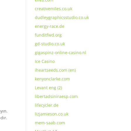
creativemiles.co.uk
dudleygraphicsstudio.co.uk
energy-race.de
?
funditfwd.org
gd-studio.co.uk
gigaspinz-online-casino.nl
Ice Casino
iheartseeds.com (en)
kenyonclarke.com
Levant eng (2)
libertadsiniraesp.com
lifecycler.de
yın.
lizjamieson.co.uk
dır.
mem-saab.com