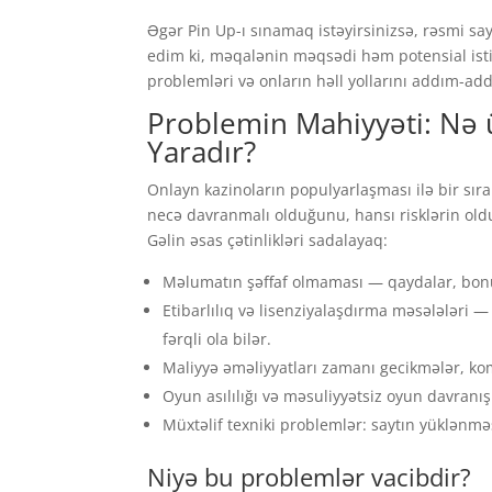
Əgər Pin Up-ı sınamaq istəyirsinizsə, rəsmi sayt
edim ki, məqalənin məqsədi həm potensial ist
problemləri və onların həll yollarını addım-ad
Problemin Mahiyyəti: Nə 
Yaradır?
Onlayn kazinoların populyarlaşması ilə bir sır
necə davranmalı olduğunu, hansı risklərin ol
Gəlin əsas çətinlikləri sadalayaq:
Məlumatın şəffaf olmaması — qaydalar, bonus
Etibarlılıq və lisenziyalaşdırma məsələləri —
fərqli ola bilər.
Maliyyə əməliyyatları zamanı gecikmələr, ko
Oyun asılılığı və məsuliyyətsiz oyun davranışl
Müxtəlif texniki problemlər: saytın yüklənm
Niyə bu problemlər vacibdir?