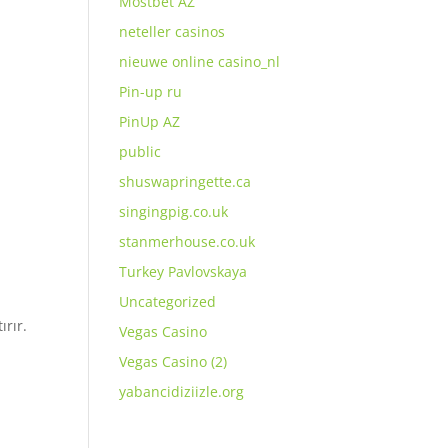
Mostbet AZ
neteller casinos
nieuwe online casino_nl
Pin-up ru
PinUp AZ
public
shuswapringette.ca
singingpig.co.uk
stanmerhouse.co.uk
Turkey Pavlovskaya
Uncategorized
ırır.
Vegas Casino
Vegas Casino (2)
yabancidiziizle.org