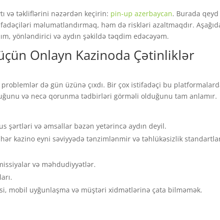
ı və təkliflərini nəzərdən keçirin:
pin-up azerbaycan
. Burada qeyd
ifadəçiləri məlumatlandırmaq, həm də riskləri azaltmaqdır. Aşağıd
dım, yönləndirici və aydın şəkildə təqdim edəcəyəm.
üçün Onlayn Kazinoda Çətinliklər
a problemlər də gün üzünə çıxdı. Bir çox istifadəçi bu platformalar
duğunu və necə qorunma tədbirləri görməli olduğunu tam anlamır.
 şərtləri və əmsallar bəzən yetərincə aydın deyil.
 hər kazino eyni səviyyədə tənzimlənmir və təhlükəsizlik standartla
missiyalar və məhdudiyyətlər.
arı.
əsi, mobil uyğunlaşma və müştəri xidmətlərinə çata bilməmək.