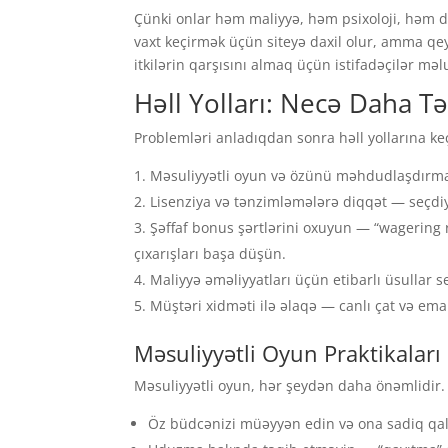
Çünki onlar həm maliyyə, həm psixoloji, həm də 
vaxt keçirmək üçün siteyə daxil olur, amma qeyri
itkilərin qarşısını almaq üçün istifadəçilər məl
Həll Yolları: Necə Daha 
Problemləri anladıqdan sonra həll yollarına keç
Məsuliyyətli oyun və özünü məhdudlaşdırma va
Lisenziya və tənzimləmələrə diqqət — seçdiyi
Şəffaf bonus şərtlərini oxuyun — “wagering 
çıxarışları başa düşün.
Maliyyə əməliyyatları üçün etibarlı üsullar s
Müştəri xidməti ilə əlaqə — canlı çat və ema
Məsuliyyətli Oyun Praktikaları
Məsuliyyətli oyun, hər şeydən daha önəmlidir.
Öz büdcənizi müəyyən edin və ona sadiq qal